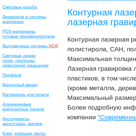
Световые короба
Контурная лазе
Держатели и системы
лазерная грави
крепления
POS-материалы,
готовые рекламоносители
Контурная лазерная ре
Выставочные системы
NEW
полистирола, САН, пол
Световые дожди,
Максимальная толщина
сетки, гирлянды,
новогодние украшения
Лазерная гравировка 
Профили
пластиков, в том числ
Магнитный винил
(кроме металла, дерев
Материалы для печати
Максимальный размер 
Алюминиевые
Более подробную инф
композитные панели
компании
"Современн
Инструменты,
аксессуары, крепёж
Клеи, клеящие ленты,