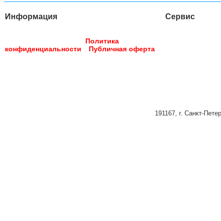
Информация
Сервис
Доставка
Опла
Главная страница
О компании
Контакты
Услуги
Обратн
Реквизиты
Вакансии
Политика
конфиденциальности
Публичная оферта
191167, г. Санкт-Петер