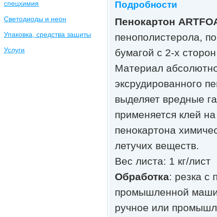
спецхимия
Подробности
Светодиоды и неон
Пенокартон ARTF
Упаковка, средства защиты
пенополистерола, п
Услуги
бумагой с 2-х сторон
Материал абсолютно
эксрудированного пе
выделяет вредные г
применяется клей на
пенокартона химиче
летучих веществ.
Вес листа: 1 кг/лист
Обработка
: резка с
промышленной маши
ручное или промышл