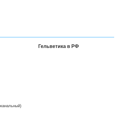
Гельветика в РФ
ыдущая версия
Санкт-Петербург
Ростов-на-Дону
Тюмень
спродажа
Карта
Екатеринбург
Пермь
гоканальный)