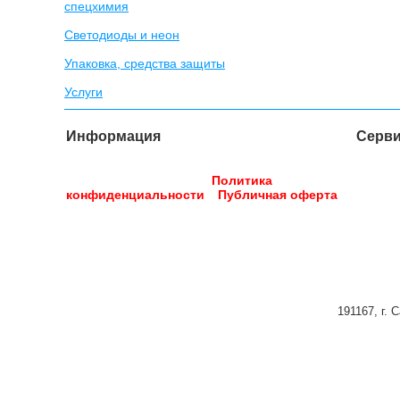
спецхимия
Светодиоды и неон
Упаковка, средства защиты
Услуги
Информация
Серв
Достав
Главная страница
О компании
Контакты
Услуги
Реквизиты
Вакансии
Политика
конфиденциальности
Публичная оферта
191167, г. 