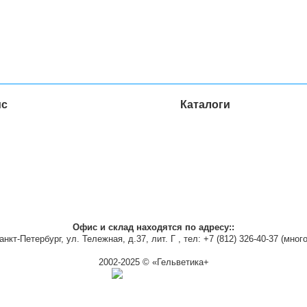
ис
Каталоги
ка
Оплата
Обмен и возврат
Печатные каталоги
Пред
Обратная связь
Помощь
сайта
Статьи
Акции
Ра
сайта
Офис и склад находятся по адресу::
Санкт-Петербург, ул. Тележная, д.37, лит. Г , тел: +7 (812) 326-40-37 (мно
2002-2025 © «Гельветика+