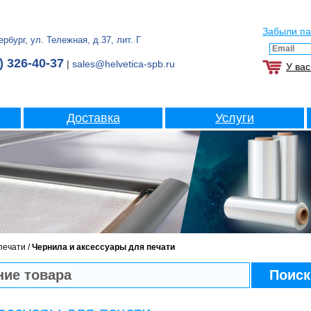
Забыли п
рбург, ул. Тележная, д.37, лит. Г
) 326-40-37
|
sales@helvetica-spb.ru
У вас
Доставка
Услуги
печати
/
Чернила и аксессуары для печати