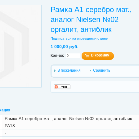
Рамка А1 серебро мат.,
аналог Nielsen №02
оргалит, антиблик
Подписаться на оповещения о цене
1 000,00 руб.
В корзину
Кол-во:
В пожелания
Сравнить
мация
Рамка А1 серебро мат., аналог Nielsen №02 оргалит, антиблик
РА13
-