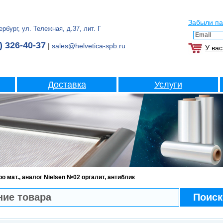
Забыли п
рбург, ул. Тележная, д.37, лит. Г
) 326-40-37
|
sales@helvetica-spb.ru
У вас
Доставка
Услуги
о мат., аналог Nielsen №02 оргалит, антиблик