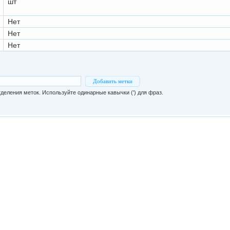
шт
Нет
Нет
Нет
Добавить метки
деления меток. Используйте одинарные кавычки (') для фраз.