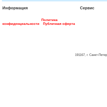
Информация
Сервис
Доставка
Опла
Главная страница
О компании
Контакты
Услуги
Обратн
Реквизиты
Вакансии
Политика
конфиденциальности
Публичная оферта
191167, г. Санкт-Петер